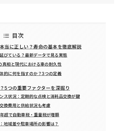
目次
本当に正しい？寿命の基本を徹底解説
延びている？最新データで見る実態
説の真相と現代における車の耐久性
体的に何を指すのか？3つの定義
？5つの重要ファクターを深掘り
ンス状況：定期的な点検と消耗品交換が鍵
交換費用と供給状況も考慮
3年超で自動車税・重量税が増額
：地域差や駐車場所の影響は？