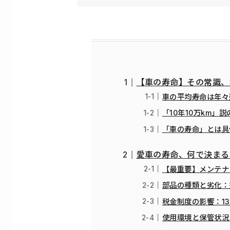
【車の寿命】その常識、
車の平均寿命は年々
「10年10万km」
「車の寿命」とは具
愛車の寿命、何で決まる
【最重要】メンテナ
部品の種類と劣化：
税金制度の影響：1
使用環境と保管状況