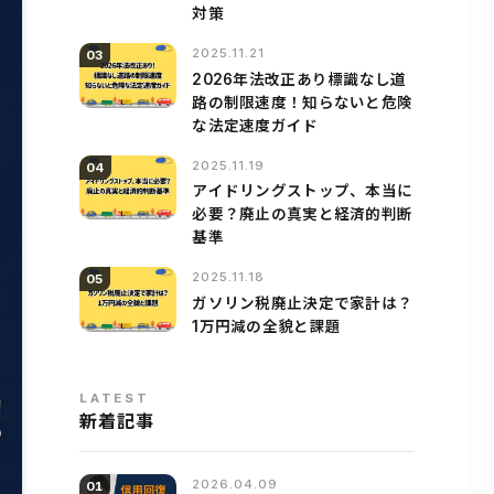
対策
2025.11.21
03
2026年法改正あり標識なし道
路の制限速度！知らないと危険
な法定速度ガイド
2025.11.19
04
アイドリングストップ、本当に
必要？廃止の真実と経済的判断
基準
2025.11.18
05
ガソリン税廃止決定で家計は？
1万円減の全貌と課題
LATEST
新着記事
2026.04.09
01