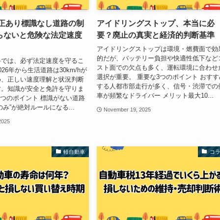
改正あり標識なし道路の制
アイドリングストップ、本当に必
らないと危険な法定速度
要？廃止の真実と経済的判断基準
アイドリングストップは環境・燃費面で効
的だが、バッテリー負担や快適性低下など
路では、必ず法定速度を守るこ
スト面での欠点も多く、運転環境に合わせ
26年から生活道路は30km/hが
選択が重要。 重要な3つのポイント おすす
め、正しい速度理解と状況判断
する人都市部走行が多く、信号・渋滞での
す。知識が安全と免許を守りま
車が頻繁なドライバー メリット最大10...
つのポイント 標識がない道路
み”が絶対ルールになる...
November 19, 2025
2025
軽自動車
コ