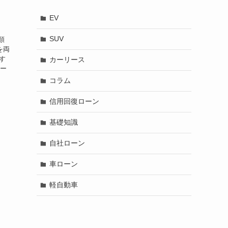
・
EV
SUV
類
を両
す
カーリース
ペー
コラム
信用回復ローン
基礎知識
自社ローン
車ローン
軽自動車