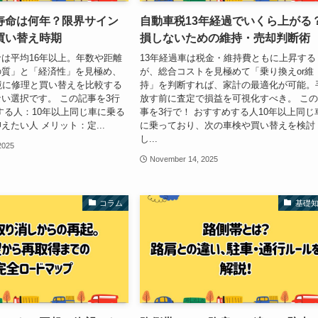
寿命は何年？限界サイン
自動車税13年経過でいくら上がる
買い替え時期
損しないための維持・売却判断術
は平均16年以上。年数や距離
13年経過車は税金・維持費ともに上昇する
の質」と「経済性」を見極め、
が、総合コストを見極めて「乗り換えor維
境に修理と買い替えを比較する
持」を判断すれば、家計の最適化が可能。
い選択です。 この記事を3行
放す前に査定で損益を可視化すべき。 こ
する人：10年以上同じ車に乗る
事を3行で！ おすすめする人10年以上同じ
えたい人 メリット：定...
に乗っており、次の車検や買い替えを検討
し...
2025
November 14, 2025
コラム
基礎