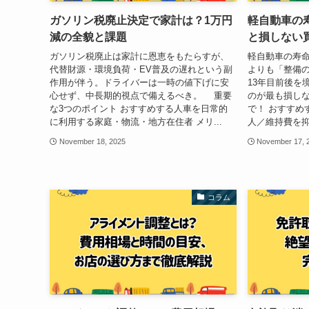
ガソリン税廃止決定で家計は？1万円
軽自動車の
減の全貌と課題
と損しない
ガソリン税廃止は家計に恩恵をもたらすが、
軽自動車の寿命
代替財源・環境負荷・EV普及の遅れという副
よりも「整備
作用が伴う。ドライバーは一時の値下げに安
13年目前後を
心せず、中長期的視点で備えるべき。 重要
のが最も損しな
な3つのポイント おすすめする人車を日常的
で！ おすすめ
に利用する家庭・物流・地方在住者 メリ...
人／維持費を抑
November 18, 2025
November 17, 
コラム