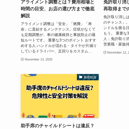
アライメント調整とは？費用相場と
免許取り消
時間の目安、お店の選び方まで徹底
再取得まで
解説
免許取り消し
のチャンス」
アライメント調整は「安全」「燃費」「寿
ンドルを握る
命」に直結するメンテナンス。症状がなくて
もう。 重要な
も定期調整が、車の健康維持と事故防止の最
人：免許取り
短ルートです。 重要な3つのポイント おすす
営業職・家族持
めする人:ハンドルが流れる・タイヤが片減り
しているドライバー、足回りをカスタム...
November 12, 
November 13, 2025
基礎知識
助手席のチャイルドシートは違反？