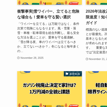
衝撃事実|雪ワイパー、立てると危険
2026年法
な場合も！愛車を守る賢い選択
限速度！知
ガイド
「ワイパーを立てる」は万能ではなく、条件
次第で危険にもなるります。風・雪量・落
標識のない道
雪・車種・駐車環境を総合判断し、最も安全
とが最優先。20
な方法を選ぶことが、愛車を守る最適解。
基本となるた
「雪が降る夜、車のワイパーは立てるべき
が求められま
か、立てないべきか？」冬になると毎年多く
す。 重要な3
の...
では“法定速度の
November 28, 2025
November 21, 
基礎知識