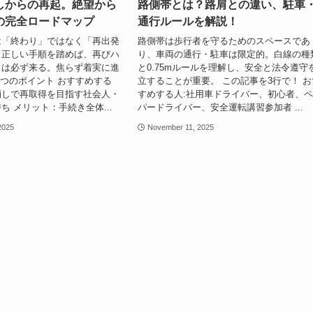
しからの再起。絶望から
路側帯とは？路肩との違い、駐車
の完全ロードマップ
通行ルールを解説！
は「終わり」ではなく「再出発
路側帯は歩行者を守るためのスペースであ
。正しい手順を踏めば、再びハ
り、車両の通行・駐車は限定的。白線の種
日は必ず来る。焦らず着実に進
と0.75mルールを理解し、安全と法令遵守
3つのポイント おすすめする
立することが重要。 この記事を3行で！ お
消しで再取得を目指す社会人・
すめする人:社用車ドライバー、初心者、
ち メリット：手続き全体...
パードライバー、安全運転講習参加者 ...
2025
November 11, 2025