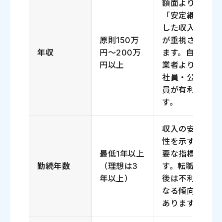
額面よりも
「安定継続
した収入」
原則150万
が重視され
年収
円～200万
ます。自営
円以上
業者より正
社員・公務
員が有利で
す。
収入の安定
性を示す重
最低1年以上
要な指標で
勤続年数
（理想は3
す。転職直
年以上）
後は不利に
なる傾向が
あります。