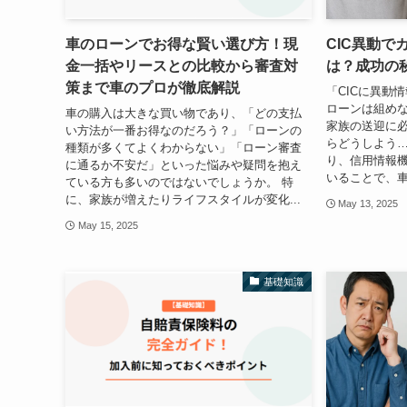
車のローンでお得な賢い選び方！現
CIC異動で
金一括やリースとの比較から審査対
は？成功の
策まで車のプロが徹底解説
「CICに異動
ローンは組め
車の購入は大きな買い物であり、「どの支払
家族の送迎に
い方法が一番お得なのだろう？」「ローンの
らどうしよう…
種類が多くてよくわからない」「ローン審査
り、信用情報機
に通るか不安だ」といった悩みや疑問を抱え
いることで、車
ている方も多いのではないでしょうか。 特
に、家族が増えたりライフスタイルが変化...
May 13, 2025
May 15, 2025
基礎知識