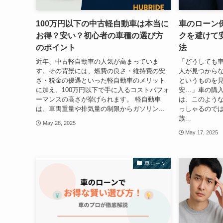
100万円以下の中古軽自動車は本当に
車のローン
お得？安い？初心者の車種の選び方
クを避けて
のポイント
法
近年、中古軽自動車の人気が高まっていま
「どうしても
す。その背景には、燃費の良さ・維持費の安
人が見つから
さ・税金の優遇といった軽自動車のメリット
というものを
に加え、100万円以下で手に入るコストパフォ
安…」車の購
ーマンスの高さが挙げられます。 軽自動車
は、このよう
は、車両重量や排気量の制限からガソリン...
っしゃるので
族...
May 28, 2025
May 17, 2025
車ローン