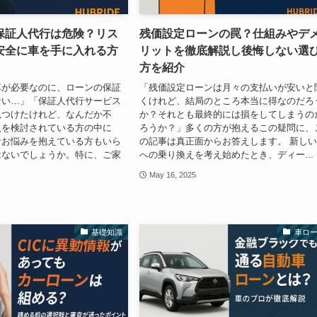
保証人代行は危険？リス
残価設定ローンの罠？仕組みやデ
安全に車を手に入れる方
リットを徹底解説し後悔しない選
方を紹介
車が必要なのに、ローンの保証
「残価設定ローンは月々の支払いが安いと
ない…」「保証人代行サービス
くけれど、結局のところ本当に得なのだろ
見つけたけれど、なんだか不
か？それとも最終的には損をしてしまうの
入を検討されている方の中に
ろうか？」多くの方が抱えるこの疑問に、
なお悩みを抱えている方もいら
の記事は真正面からお答えします。 新し
はないでしょうか。特に、ご家
への乗り換えを考え始めたとき、ディー...
May 16, 2025
基礎知識
車ロ