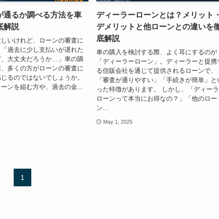
が通るか調べる方法を車
ディーラーローンとは？メリット
底解説
デメリットと他ローンとの違いを
底解説
欲しいけれど、ローンの審査に
」「過去に少し支払いが遅れた
車の購入を検討する際、よく耳にするのが
ど、大丈夫だろうか…」車の購
「ディーラーローン」。ディーラーと提携
際、多くの方がローンの審査に
る信販会社を通じて提供されるローンで、
感じるのではないでしょうか。
「審査が通りやすい」「手続きが簡単」と
ーンを組む方や、過去の金...
った特徴があります。 しかし、「ディー
ローンって本当にお得なの？」「他のロー
ン...
May 1, 2025
1