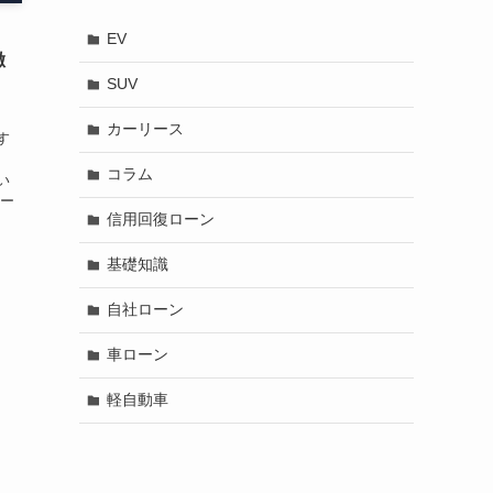
・
EV
徹
SUV
カーリース
す
コラム
い
ラー
信用回復ローン
基礎知識
自社ローン
車ローン
軽自動車